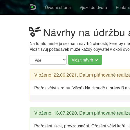
Úvodní strana
Vjezd do dvora
Fontán
Návrhy na údržbu a
Na tomto místě je seznam návrhů činností, keré by měl
Vložit svůj požadavek může každý obyvatel v okolí dvo
Vložit návrh
Vloženo: 22.06.2021, Datum plánované realiz
Prořez větví stromu (višeň) Na Hroudě u brány B a 
Vloženo: 16.07.2020, Datum plánované realiz
Prořezání lísek, provzdusnění. Ořezání větví keřů, k