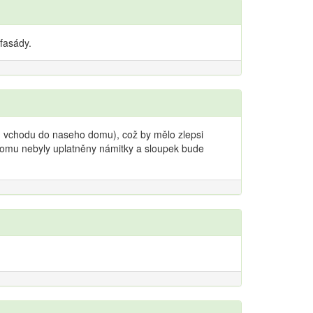
fasády.
od vchodu do naseho domu), což by mělo zlepsi
tomu nebyly uplatněny námitky a sloupek bude