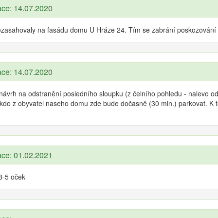
ace: 14.07.2020
nezasahovaly na fasádu domu U Hráze 24. Tím se zabrání poskozování 
ace: 14.07.2020
návrh na odstranění posledního sloupku (z čelního pohledu - nalevo 
ěkdo z obyvatel naseho domu zde bude dočasně (30 min.) parkovat. K 
ace: 01.02.2021
3-5 oček