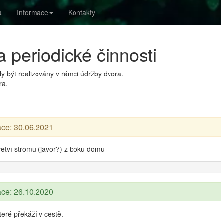
a
Informace
Kontakty
 periodické činnosti
y být realizovány v rámci údržby dvora.
ra.
ace: 30.06.2021
větví stromu (javor?) z boku domu
ace: 26.10.2020
teré překáží v cestě.